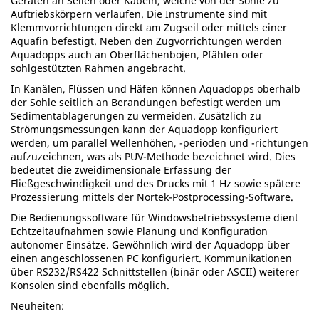
Geräten an Seilen oder Kabeln, welche von der Sohle zu
Auftriebskörpern verlaufen. Die Instrumente sind mit
Klemmvorrichtungen direkt am Zugseil oder mittels einer
Aquafin befestigt. Neben den Zugvorrichtungen werden
Aquadopps auch an Oberflächenbojen, Pfählen oder
sohlgestützten Rahmen angebracht.
In Kanälen, Flüssen und Häfen können Aquadopps oberhalb
der Sohle seitlich an Berandungen befestigt werden um
Sedimentablagerungen zu vermeiden. Zusätzlich zu
Strömungsmessungen kann der Aquadopp konfiguriert
werden, um parallel Wellenhöhen, -perioden und -richtungen
aufzuzeichnen, was als PUV-Methode bezeichnet wird. Dies
bedeutet die zweidimensionale Erfassung der
Fließgeschwindigkeit und des Drucks mit 1 Hz sowie spätere
Prozessierung mittels der Nortek-Postprocessing-Software.
Die Bedienungssoftware für Windowsbetriebssysteme dient
Echtzeitaufnahmen sowie Planung und Konfiguration
autonomer Einsätze. Gewöhnlich wird der Aquadopp über
einen angeschlossenen PC konfiguriert. Kommunikationen
über RS232/RS422 Schnittstellen (binär oder ASCII) weiterer
Konsolen sind ebenfalls möglich.
Neuheiten: