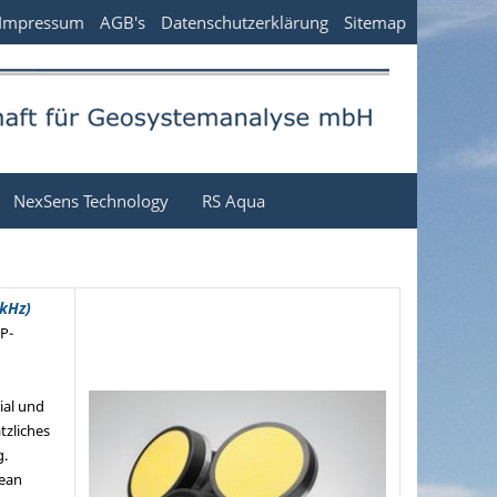
Impressum
AGB's
Datenschutzerklärung
Sitemap
NexSens Technology
RS Aqua
kHz)
P-
ial und
tzliches
g.
ean