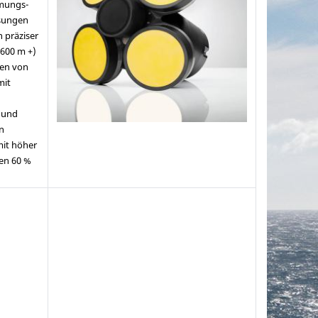
ömungs-
ssungen
 präziser
600 m +)
ten von
mit
 und
n
mit höher
en 60 %