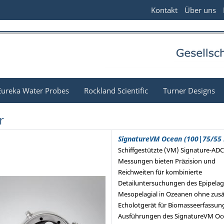
Kontakt
Über uns
Eureka Water Probes
Rockland Scientific
Turner Designs
r
SignatureVM Ocean (100|75/55 
Schiffgestützte (VM) Signature-ADC
Messungen bieten Präzision und
Reichweiten für kombinierte
Detailuntersuchungen des Epipelag
Mesopelagial in Ozeanen ohne zusä
Echolotgerät für Biomasseerfassun
Ausführungen des SignatureVM Oc