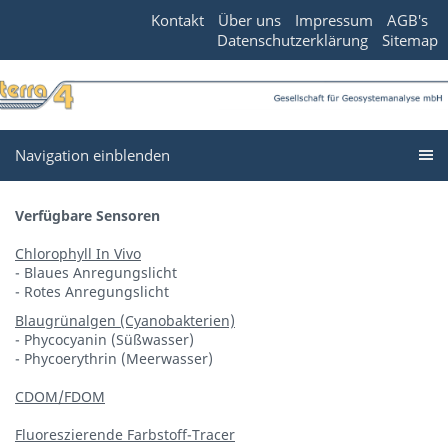
Kontakt
Über uns
Impressum
AGB's
Datenschutzerklärung
Sitemap
Navigation einblenden
Verfügbare Sensoren
Chlorophyll In Vivo
- Blaues Anregungslicht
- Rotes Anregungslicht
Blaugrünalgen (Cyanobakterien)
- Phycocyanin (Süßwasser)
- Phycoerythrin (Meerwasser)
CDOM/FDOM
Fluoreszierende Farbstoff-Tracer