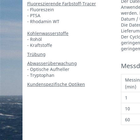
Der Date
Fluoreszierende Farbstoff-Tracer
Anwender
- Fluoreszein
werden. 
- PTSA
Datum / 
- Rhodamin WT
Die Date
Lieferum
Kohlenwasserstoffe
Der Cycl
- Rohöl
geringen
- Kraftstoffe
geringem
Trübung
Abwasserüberwachung
Messd
- Optische Aufheller
- Tryptophan
Messin
Kundenspezifische Optiken
(min)
1
10
60