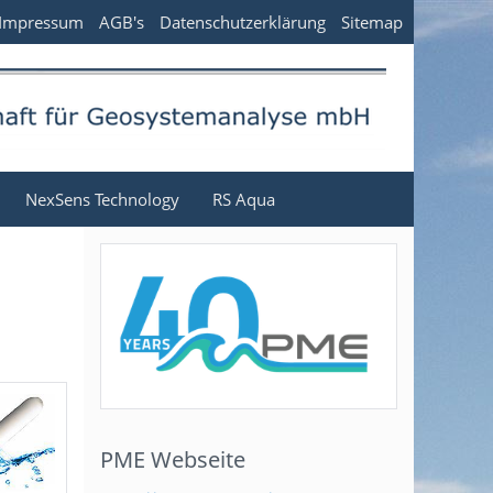
Impressum
AGB's
Datenschutzerklärung
Sitemap
NexSens Technology
RS Aqua
PME Webseite