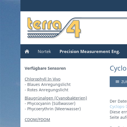
Nortek
Precision Measurement Eng.
Cycl
Verfügbare Sensoren
Chlorophyll In Vivo
ZU
- Blaues Anregungslicht
- Rotes Anregungslicht
Blaugrünalgen (Cyanobakterien)
Der Date
- Phycocyanin (Süßwasser)
Cyclops-
- Phycoerythrin (Meerwasser)
Diese er
Seite au
CDOM/FDOM