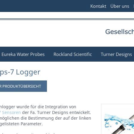
Kontakt
Über uns
Eureka Water Probes
Rockland Scientific
Turner Designs
ops-7 Logger
R PRODUKTÜBERSICHT
nlogger wurde für die Integration von
7 Sensoren
der Fa. Turner Designs entwickelt.
möglichen die Bestimmung der auf der linken
fgelisteten Parameter.