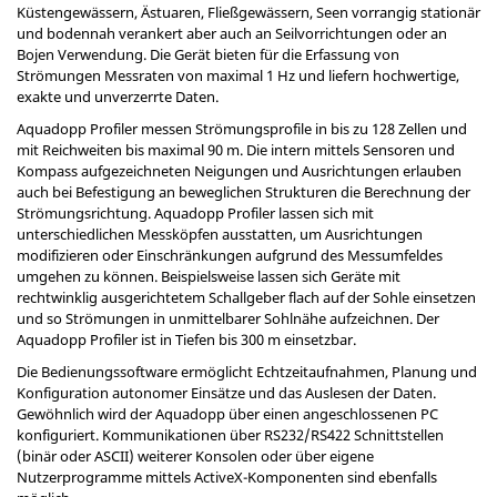
Küstengewässern, Ästuaren, Fließgewässern, Seen vorrangig stationär
und bodennah verankert aber auch an Seilvorrichtungen oder an
Bojen Verwendung. Die Gerät bieten für die Erfassung von
Strömungen Messraten von maximal 1 Hz und liefern hochwertige,
exakte und unverzerrte Daten.
Aquadopp Profiler messen Strömungsprofile in bis zu 128 Zellen und
mit Reichweiten bis maximal 90 m. Die intern mittels Sensoren und
Kompass aufgezeichneten Neigungen und Ausrichtungen erlauben
auch bei Befestigung an beweglichen Strukturen die Berechnung der
Strömungsrichtung. Aquadopp Profiler lassen sich mit
unterschiedlichen Messköpfen ausstatten, um Ausrichtungen
modifizieren oder Einschränkungen aufgrund des Messumfeldes
umgehen zu können. Beispielsweise lassen sich Geräte mit
rechtwinklig ausgerichtetem Schallgeber flach auf der Sohle einsetzen
und so Strömungen in unmittelbarer Sohlnähe aufzeichnen. Der
Aquadopp Profiler ist in Tiefen bis 300 m einsetzbar.
Die Bedienungssoftware ermöglicht Echtzeitaufnahmen, Planung und
Konfiguration autonomer Einsätze und das Auslesen der Daten.
Gewöhnlich wird der Aquadopp über einen angeschlossenen PC
konfiguriert. Kommunikationen über RS232/RS422 Schnittstellen
(binär oder ASCII) weiterer Konsolen oder über eigene
Nutzerprogramme mittels ActiveX-Komponenten sind ebenfalls