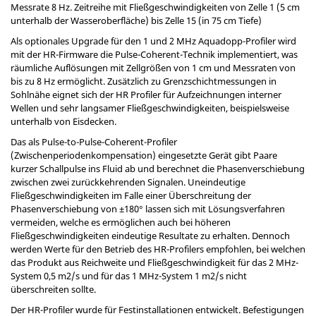
Messrate 8 Hz. Zeitreihe mit Fließgeschwindigkeiten von Zelle 1 (5 cm
unterhalb der Wasseroberfläche) bis Zelle 15 (in 75 cm Tiefe)
Als optionales Upgrade für den 1 und 2 MHz Aquadopp-Profiler wird
mit der HR-Firmware die Pulse-Coherent-Technik implementiert, was
räumliche Auflösungen mit Zellgrößen von 1 cm und Messraten von
bis zu 8 Hz ermöglicht. Zusätzlich zu Grenzschichtmessungen in
Sohlnähe eignet sich der HR Profiler für Aufzeichnungen interner
Wellen und sehr langsamer Fließgeschwindigkeiten, beispielsweise
unterhalb von Eisdecken.
Das als Pulse-to-Pulse-Coherent-Profiler
(Zwischenperiodenkompensation) eingesetzte Gerät gibt Paare
kurzer Schallpulse ins Fluid ab und berechnet die Phasenverschiebung
zwischen zwei zurückkehrenden Signalen. Uneindeutige
Fließgeschwindigkeiten im Falle einer Überschreitung der
Phasenverschiebung von ±180° lassen sich mit Lösungsverfahren
vermeiden, welche es ermöglichen auch bei höheren
Fließgeschwindigkeiten eindeutige Resultate zu erhalten. Dennoch
werden Werte für den Betrieb des HR-Profilers empfohlen, bei welchen
das Produkt aus Reichweite und Fließgeschwindigkeit für das 2 MHz-
System 0,5 m2/s und für das 1 MHz-System 1 m2/s nicht
überschreiten sollte.
Der HR-Profiler wurde für Festinstallationen entwickelt. Befestigungen