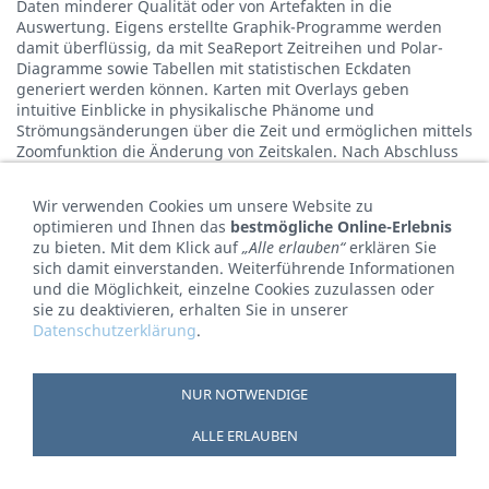
Daten minderer Qualität oder von Artefakten in die
Auswertung. Eigens erstellte Graphik-Programme werden
damit überflüssig, da mit SeaReport Zeitreihen und Polar-
Diagramme sowie Tabellen mit statistischen Eckdaten
generiert werden können. Karten mit Overlays geben
intuitive Einblicke in physikalische Phänome und
Strömungsänderungen über die Zeit und ermöglichen mittels
Zoomfunktion die Änderung von Zeitskalen. Nach Abschluss
der Auswertung können die graphischen Ansichten ins Word-
oder Excel exportiert werden oder zugrundeliegende Daten
Wir verwenden Cookies um unsere Website zu
im NetCDF-Format unter Matlab bearbeitet werden.
optimieren und Ihnen das
bestmögliche Online-Erlebnis
Weitere Informationen bei
Nortek
.
zu bieten. Mit dem Klick auf
„Alle erlauben“
erklären Sie
sich damit einverstanden. Weiterführende Informationen
Software kann nach der Registrierung von der
Nortek-Seite
und die Möglichkeit, einzelne Cookies zuzulassen oder
heruntergeladen werden. Der für die Initialisierung
sie zu deaktivieren, erhalten Sie in unserer
benötigte License Key wird per Email zugesandt.
Datenschutzerklärung
.
NUR NOTWENDIGE
© terra4 GmbH 2026
ALLE ERLAUBEN