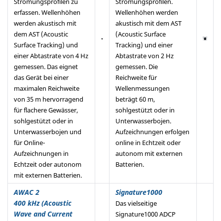
Strömungsprofilen zu
Strömungsprofilen.
erfassen. Wellenhöhen
Wellenhöhen werden
werden akustisch mit
akustisch mit dem AST
dem AST (Acoustic
(Acoustic Surface
Surface Tracking) und
Tracking) und einer
einer Abtastrate von 4 Hz
Abtastrate von 2 Hz
gemessen. Das eignet
gemessen. Die
das Gerät bei einer
Reichweite für
maximalen Reichweite
Wellenmessungen
von 35 m hervorragend
beträgt 60 m,
für flachere Gewässer,
sohlgestützt oder in
sohlgestützt oder in
Unterwasserbojen.
Unterwasserbojen und
Aufzeichnungen erfolgen
für Online-
online in Echtzeit oder
Aufzeichnungen in
autonom mit externen
Echtzeit oder autonom
Batterien.
mit externen Batterien.
AWAC 2
Signature1000
400 kHz (Acoustic
Das vielseitige
Wave and Current
Signature1000 ADCP