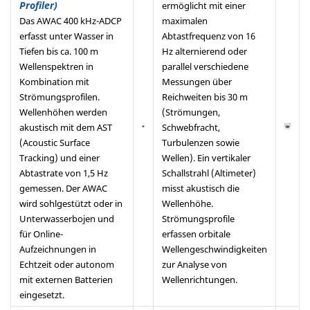
Profiler)
ermöglicht mit einer
Das AWAC 400 kHz-ADCP
maximalen
erfasst unter Wasser in
Abtastfrequenz von 16
Tiefen bis ca. 100 m
Hz alternierend oder
Wellenspektren in
parallel verschiedene
Kombination mit
Messungen über
Strömungsprofilen.
Reichweiten bis 30 m
Wellenhöhen werden
(Strömungen,
akustisch mit dem AST
Schwebfracht,
(Acoustic Surface
Turbulenzen sowie
Tracking) und einer
Wellen). Ein vertikaler
Abtastrate von 1,5 Hz
Schallstrahl (Altimeter)
gemessen. Der AWAC
misst akustisch die
wird sohlgestützt oder in
Wellenhöhe.
Unterwasserbojen und
Strömungsprofile
für Online-
erfassen orbitale
Aufzeichnungen in
Wellengeschwindigkeiten
Echtzeit oder autonom
zur Analyse von
mit externen Batterien
Wellenrichtungen.
eingesetzt.