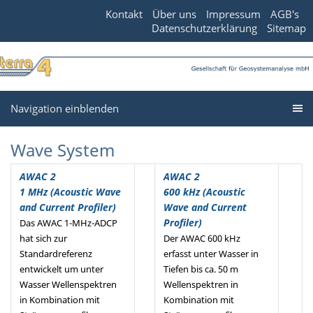
Kontakt
Über uns
Impressum
AGB's
Datenschutzerklärung
Sitemap
Navigation einblenden
Wave System
AWAC 2
AWAC 2
1 MHz (Acoustic Wave
600 kHz (Acoustic
and Current Profiler
)
Wave and Current
Profiler)
Das AWAC 1-MHz-ADCP
hat sich zur
Der AWAC 600 kHz
Standardreferenz
erfasst unter Wasser in
entwickelt um unter
Tiefen bis ca. 50 m
Wasser Wellenspektren
Wellenspektren in
in Kombination mit
Kombination mit